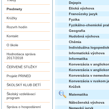
Triedy
Dejepis
Etická výchova
Predmety
Francúzsky jazyk
Krúžky
Fyzika
Fyzikálno-chemické pra
Rozvrh hodín
Geografia
Kontakt
Hudobná výchova
Chémia
O škole
Individuálna logopedick
Informatická výchova
Hodnotiaca správa
2017/2018
Informatika
Konverzácia v anglicko
ČERVENÉ STUŽKY
Konverzácia v anglicko
Konverzácia v nemecko
Projekt PRINED
Konverzácia v ruskom j
ŠKOLSKÝ KLUB DETÍ
Krúžok
Školský vzdelávací
Matematika
program
Náboženská výchova
Správa o hospodárení
Nemecký jazyk