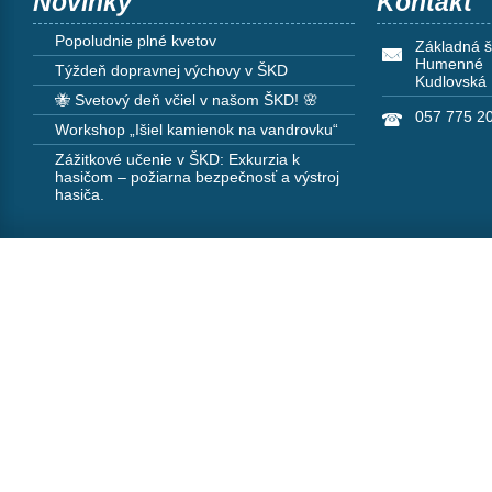
Novinky
Kontakt
Popoludnie plné kvetov
Základná š
Humenné
Týždeň dopravnej výchovy v ŠKD
Kudlovská
🐝 Svetový deň včiel v našom ŠKD! 🌸
057 775 2
Workshop „Išiel kamienok na vandrovku“
Zážitkové učenie v ŠKD: Exkurzia k
hasičom – požiarna bezpečnosť a výstroj
hasiča.