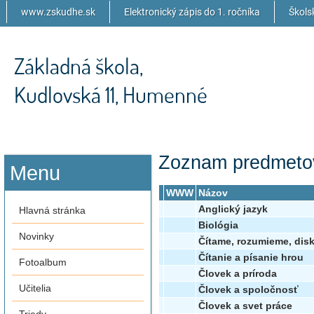
www.zskudhe.sk
Elektronický zápis do 1. ročníka
Škols
Základná škola,
Kudlovská 11, Humenné
Zoznam predmeto
Menu
WWW
Názov
Anglický jazyk
Hlavná stránka
Biológia
Novinky
Čítame, rozumieme, dis
Čítanie a písanie hrou
Fotoalbum
Človek a príroda
Učitelia
Človek a spoločnosť
Človek a svet práce